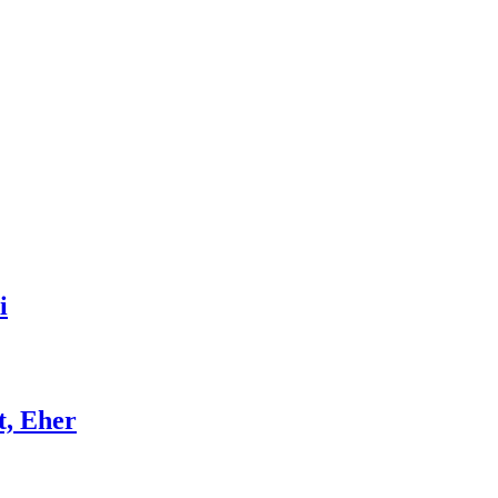
i
t, Eher