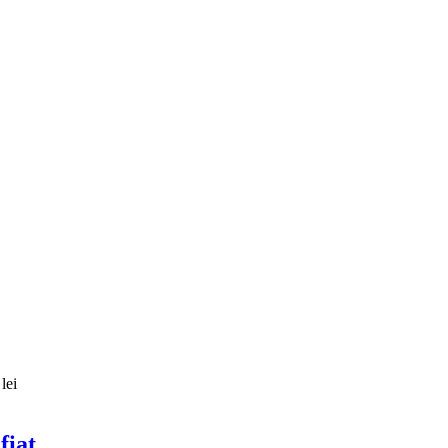
lei
fiat