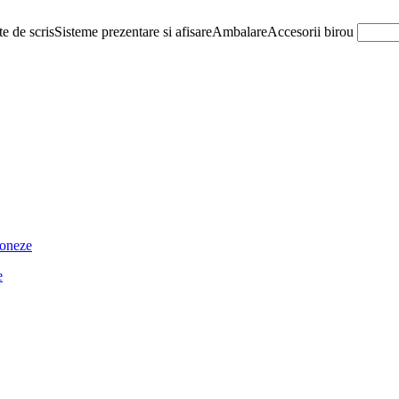
e de scris
Sisteme prezentare si afisare
Ambalare
Accesorii birou
ioneze
e