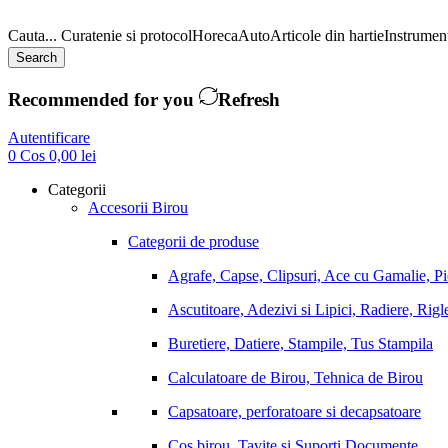
Cauta...
Curatenie si protocol
Horeca
Auto
Articole din hartie
Instrument
Search
Recommended for you
Refresh
Autentificare
0
Cos
0,00
lei
Categorii
Accesorii Birou
Categorii de produse
Agrafe, Capse, Clipsuri, Ace cu Gamalie, P
Ascutitoare, Adezivi si Lipici, Radiere, Rigl
Buretiere, Datiere, Stampile, Tus Stampila
Calculatoare de Birou, Tehnica de Birou
Capsatoare, perforatoare si decapsatoare
Cos birou, Tavite si Suporti Documente