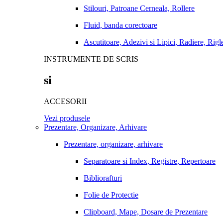
Stilouri, Patroane Cerneala, Rollere
Fluid, banda corectoare
Ascutitoare, Adezivi si Lipici, Radiere, Rigl
INSTRUMENTE DE SCRIS
si
ACCESORII
Vezi produsele
Prezentare, Organizare, Arhivare
Prezentare, organizare, arhivare
Separatoare si Index, Registre, Repertoare
Bibliorafturi
Folie de Protectie
Clipboard, Mape, Dosare de Prezentare