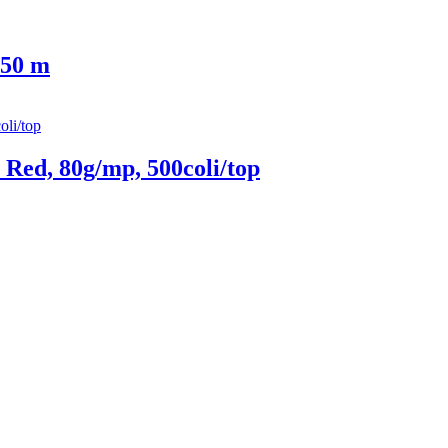
 50 m
Red, 80g/mp, 500coli/top