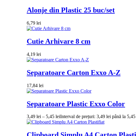
Alonje din Plastic 25 buc/set
6,79
lei
Cutie Arhivare 8 cm
4,19
lei
Separatoare Carton Exxo A-Z
17,84
lei
Separatoare Plastic Exxo Color
3,49
lei
–
5,45
lei
Interval de prețuri: 3,49 lei până la 5,45 
Clipboard Simplu A4 Carton Plasti