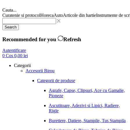
Cauta...
Curatenie si protocol
Horeca
Auto
Articole din hartie
Instrumente de scr
Search
Recommended for you
Refresh
Autentificare
0
Cos
0,00
lei
Categorii
Accesorii Birou
Categorii de produse
Agrafe, Capse, Clipsuri, Ace cu Gamalie,
Pioneze
Ascutitoare, Adezivi si Lipici, Radiere,
Rigle
Buretiere, Datiere, Stampile, Tus Stampila