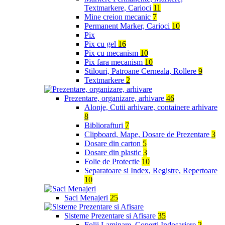
Textmarkere, Carioci
11
Mine creion mecanic
7
Permanent Marker, Carioci
10
Pix
Pix cu gel
16
Pix cu mecanism
10
Pix fara mecanism
10
Stilouri, Patroane Cerneala, Rollere
9
Textmarkere
2
Prezentare, organizare, arhivare
46
Alonje, Cutii arhivare, containere arhivare
8
Bibliorafturi
7
Clipboard, Mape, Dosare de Prezentare
3
Dosare din carton
5
Dosare din plastic
3
Folie de Protectie
10
Separatoare si Index, Registre, Repertoare
10
Saci Menajeri
25
Sisteme Prezentare si Afisare
35
Folii Laminare, Coperti Indosariere
2