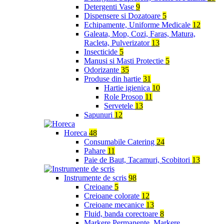
Detergenti Vase
9
Dispensere si Dozatoare
5
Echipamente, Uniforme Medicale
12
Galeata, Mop, Cozi, Faras, Matura,
Racleta, Pulverizator
13
Insecticide
5
Manusi si Masti Protectie
5
Odorizante
35
Produse din hartie
31
Hartie igienica
10
Role Prosop
11
Servetele
13
Sapunuri
12
Horeca
48
Consumabile Catering
24
Pahare
11
Paie de Baut, Tacamuri, Scobitori
13
Instrumente de scris
98
Creioane
5
Creioane colorate
12
Creioane mecanice
13
Fluid, banda corectoare
8
Markere Permanente, Markere,