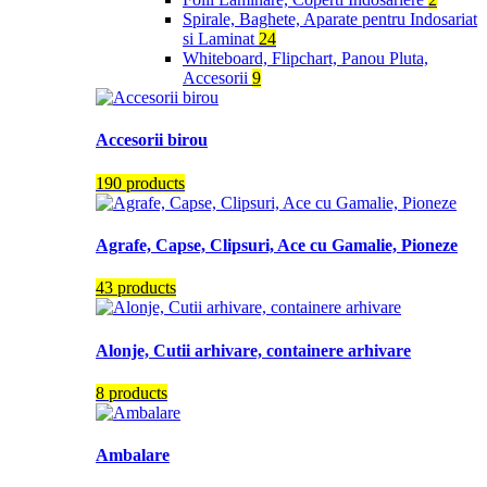
Spirale, Baghete, Aparate pentru Indosariat
si Laminat
24
Whiteboard, Flipchart, Panou Pluta,
Accesorii
9
Accesorii birou
190 products
Agrafe, Capse, Clipsuri, Ace cu Gamalie, Pioneze
43 products
Alonje, Cutii arhivare, containere arhivare
8 products
Ambalare