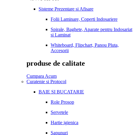
Sisteme Prezentare si Afisare
Folii Laminare, Coperti Indosariere
Spirale, Baghete, Aparate pentru Indosariat
si Laminat
Whiteboard, Flipchart, Panou Pluta,
Accesorii
produse de calitate
Cumpara Acum
Curatenie si Protocol
BAIE SI BUCATARIE
Role Prosop
Servetele
Hartie igienica
Sapunuri