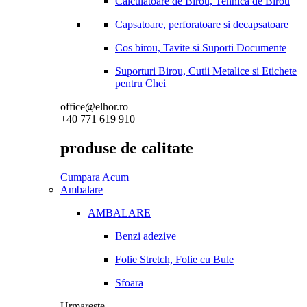
Calculatoare de Birou, Tehnica de Birou
Capsatoare, perforatoare si decapsatoare
Cos birou, Tavite si Suporti Documente
Suporturi Birou, Cutii Metalice si Etichete
pentru Chei
office@elhor.ro
+40 771 619 910
produse de calitate
Cumpara Acum
Ambalare
AMBALARE
Benzi adezive
Folie Stretch, Folie cu Bule
Sfoara
Urmareste