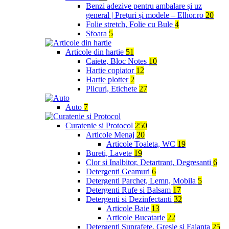
Benzi adezive pentru ambalare și uz
general | Prețuri și modele – Elhor.ro
20
Folie stretch, Folie cu Bule
4
Sfoara
5
Articole din hartie
51
Caiete, Bloc Notes
10
Hartie copiator
12
Hartie plotter
2
Plicuri, Etichete
27
Auto
7
Curatenie si Protocol
250
Articole Menaj
20
Articole Toaleta, WC
19
Bureti, Lavete
19
Clor si Inalbitor, Detartrant, Degresanti
6
Detergenti Geamuri
6
Detergenti Parchet, Lemn, Mobila
5
Detergenti Rufe si Balsam
17
Detergenti si Dezinfectanti
32
Articole Baie
13
Articole Bucatarie
22
Detergenti Suprafete, Gresie si Faianta
25