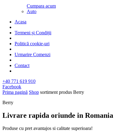
Cumpara acum
Auto
Acasa
Termeni și Condiții
Politică cookie-uri
Urmarire Comenzi
Contact
+40 771 619 910
Facebook
Prima pagină
Shop
sortiment produs
Berry
Berry
Livrare rapida oriunde in Romania​
Produse cu pret avantajos si calitate superioara!