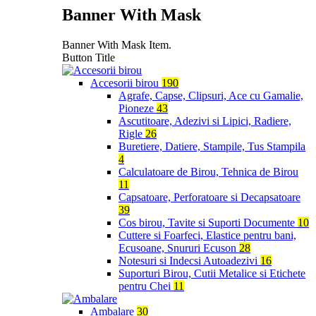
Banner With Mask
Banner With Mask Item.
Button Title
Accesorii birou
190
Agrafe, Capse, Clipsuri, Ace cu Gamalie,
Pioneze
43
Ascutitoare, Adezivi si Lipici, Radiere,
Rigle
26
Buretiere, Datiere, Stampile, Tus Stampila
4
Calculatoare de Birou, Tehnica de Birou
11
Capsatoare, Perforatoare si Decapsatoare
39
Cos birou, Tavite si Suporti Documente
10
Cuttere si Foarfeci, Elastice pentru bani,
Ecusoane, Snururi Ecuson
28
Notesuri si Indecsi Autoadezivi
16
Suporturi Birou, Cutii Metalice si Etichete
pentru Chei
11
Ambalare
30