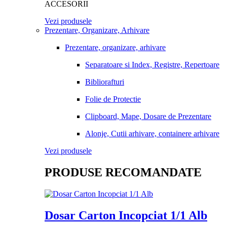
ACCESORII
Vezi produsele
Prezentare, Organizare, Arhivare
Prezentare, organizare, arhivare
Separatoare si Index, Registre, Repertoare
Bibliorafturi
Folie de Protectie
Clipboard, Mape, Dosare de Prezentare
Alonje, Cutii arhivare, containere arhivare
Vezi produsele
PRODUSE RECOMANDATE
Dosar Carton Incopciat 1/1 Alb