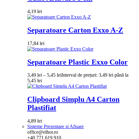
4,19
lei
Separatoare Carton Exxo A-Z
17,84
lei
Separatoare Plastic Exxo Color
3,49
lei
–
5,45
lei
Interval de prețuri: 3,49 lei până la
5,45 lei
Clipboard Simplu A4 Carton
Plastifiat
4,89
lei
Sisteme Prezentare si Afisare
office@elhor.ro
+40 771 619 910