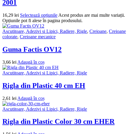
2001
16,29
lei
Selectează opțiunile
Acest produs are mai multe variații.
Opțiunile pot fi alese în pagina produsului.
Ascutitoare, Adezivi si Lipici, Radiere, Rigle
,
Creioane
,
Creioane
colorate
,
Creioane mecanice
Guma Factis OV12
3,66
lei
Adaugă în coș
Ascutitoare, Adezivi si Lipici, Radiere, Rigle
Rigla din Plastic 40 cm EH
2,61
lei
Adaugă în coș
Ascutitoare, Adezivi si Lipici, Radiere, Rigle
Rigla din Plastic Color 30 cm EHER