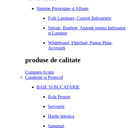
Sisteme Prezentare si Afisare
Folii Laminare, Coperti Indosariere
Spirale, Baghete, Aparate pentru Indosariat
si Laminat
Whiteboard, Flipchart, Panou Pluta,
Accesorii
produse de calitate
Cumpara Acum
Curatenie si Protocol
BAIE SI BUCATARIE
Role Prosop
Servetele
Hartie igienica
Sapunuri