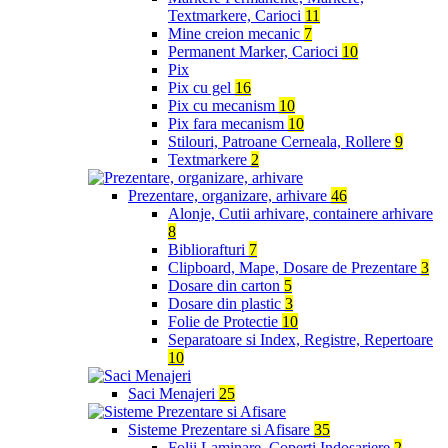
Textmarkere, Carioci
11
Mine creion mecanic
7
Permanent Marker, Carioci
10
Pix
Pix cu gel
16
Pix cu mecanism
10
Pix fara mecanism
10
Stilouri, Patroane Cerneala, Rollere
9
Textmarkere
2
Prezentare, organizare, arhivare
46
Alonje, Cutii arhivare, containere arhivare
8
Bibliorafturi
7
Clipboard, Mape, Dosare de Prezentare
3
Dosare din carton
5
Dosare din plastic
3
Folie de Protectie
10
Separatoare si Index, Registre, Repertoare
10
Saci Menajeri
25
Sisteme Prezentare si Afisare
35
Folii Laminare, Coperti Indosariere
2