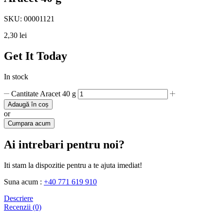
SKU:
00001121
2,30
lei
Get It Today
In stock
Cantitate Aracet 40 g
Adaugă în coș
or
Cumpara acum
Ai intrebari pentru noi?
Iti stam la dispozitie pentru a te ajuta imediat!
Suna acum :
+40 771 619 910
Descriere
Recenzii (0)