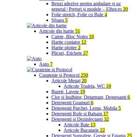
Benzi adezive pentru ambalare și uz
general | Prețuri și modele – Elhor.ro
20
Folie stretch, Folie cu Bule
4
Sfoara
5
Articole din hartie
51
Caiete, Bloc Notes
10
Hartie copiator
12
Hartie plotter
2
Plicuri, Etichete
27
Auto
7
Curatenie si Protocol
250
Articole Menaj
20
Articole Toaleta, WC
19
Bureti, Lavete
19
Clor si Inalbitor, Detartrant, Degresanti
6
Detergenti Geamuri
6
Detergenti Parchet, Lemn, Mobila
5
Detergenti Rufe si Balsam
17
Detergenti si Dezinfectanti
32
Articole Baie
13
Articole Bucatarie
22
Detergenti Suprafete, Gresie si Faianta
25