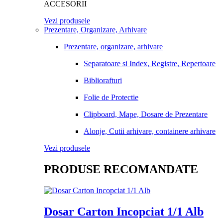
ACCESORII
Vezi produsele
Prezentare, Organizare, Arhivare
Prezentare, organizare, arhivare
Separatoare si Index, Registre, Repertoare
Bibliorafturi
Folie de Protectie
Clipboard, Mape, Dosare de Prezentare
Alonje, Cutii arhivare, containere arhivare
Vezi produsele
PRODUSE RECOMANDATE
Dosar Carton Incopciat 1/1 Alb