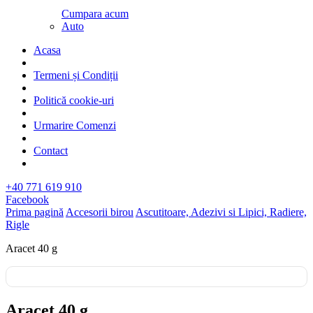
Cumpara acum
Auto
Acasa
Termeni și Condiții
Politică cookie-uri
Urmarire Comenzi
Contact
+40 771 619 910
Facebook
Prima pagină
Accesorii birou
Ascutitoare, Adezivi si Lipici, Radiere,
Rigle
Aracet 40 g
Aracet 40 g