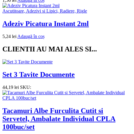
1,56
lei
Adaugă în coș
Ascutitoare, Adezivi si Lipici, Radiere, Rigle
Adeziv Picatura Instant 2ml
5,24
lei
Adaugă în coș
CLIENTII AU MAI ALES SI...
Set 3 Tavite Documente
44,19
lei
SKU:
Tacamuri Albe Furculita Cutit si
Servetel, Ambalate Individual CPLA
100buc/set