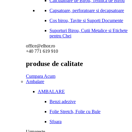
Calculatoare de Birou, Tehnica de Birou
Capsatoare, perforatoare si decapsatoare
Cos birou, Tavite si Suporti Documente
Suporturi Birou, Cutii Metalice si Etichete
pentru Chei
office@elhor.ro
+40 771 619 910
produse de calitate
Cumpara Acum
Ambalare
AMBALARE
Benzi adezive
Folie Stretch, Folie cu Bule
Sfoara
Urmareste