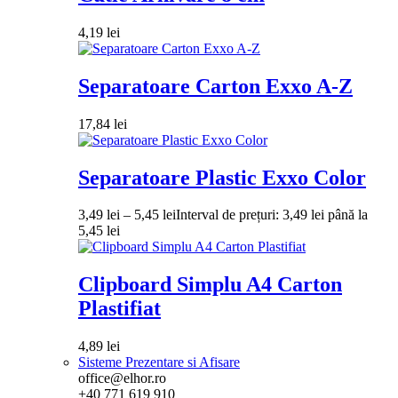
4,19
lei
Separatoare Carton Exxo A-Z
17,84
lei
Separatoare Plastic Exxo Color
3,49
lei
–
5,45
lei
Interval de prețuri: 3,49 lei până la
5,45 lei
Clipboard Simplu A4 Carton
Plastifiat
4,89
lei
Sisteme Prezentare si Afisare
office@elhor.ro
+40 771 619 910