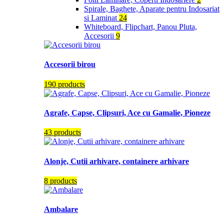
Spirale, Baghete, Aparate pentru Indosariat
si Laminat
24
Whiteboard, Flipchart, Panou Pluta,
Accesorii
9
Accesorii birou
190 products
Agrafe, Capse, Clipsuri, Ace cu Gamalie, Pioneze
43 products
Alonje, Cutii arhivare, containere arhivare
8 products
Ambalare