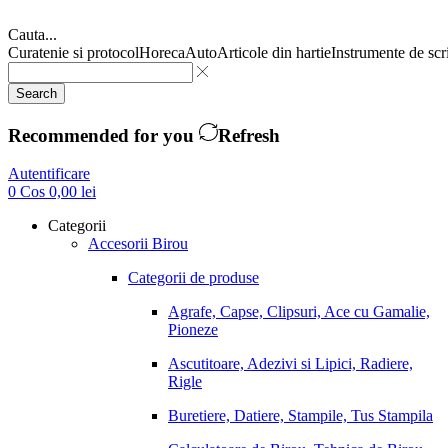
Cauta...
Curatenie si protocol
Horeca
Auto
Articole din hartie
Instrumente de scr
Search
Recommended for you
Refresh
Autentificare
0
Cos
0,00
lei
Categorii
Accesorii Birou
Categorii de produse
Agrafe, Capse, Clipsuri, Ace cu Gamalie,
Pioneze
Ascutitoare, Adezivi si Lipici, Radiere,
Rigle
Buretiere, Datiere, Stampile, Tus Stampila