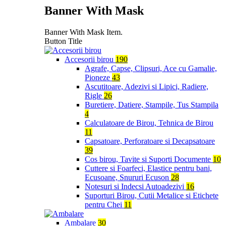
Banner With Mask
Banner With Mask Item.
Button Title
Accesorii birou
190
Agrafe, Capse, Clipsuri, Ace cu Gamalie,
Pioneze
43
Ascutitoare, Adezivi si Lipici, Radiere,
Rigle
26
Buretiere, Datiere, Stampile, Tus Stampila
4
Calculatoare de Birou, Tehnica de Birou
11
Capsatoare, Perforatoare si Decapsatoare
39
Cos birou, Tavite si Suporti Documente
10
Cuttere si Foarfeci, Elastice pentru bani,
Ecusoane, Snururi Ecuson
28
Notesuri si Indecsi Autoadezivi
16
Suporturi Birou, Cutii Metalice si Etichete
pentru Chei
11
Ambalare
30