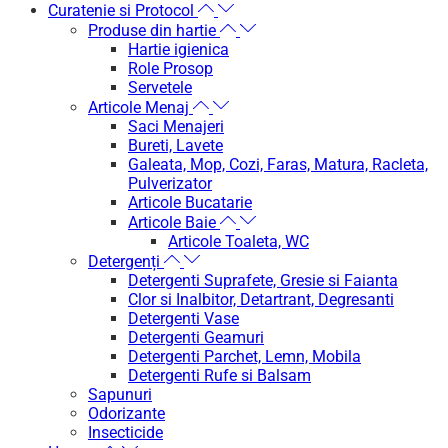
Curatenie si Protocol
Produse din hartie
Hartie igienica
Role Prosop
Servetele
Articole Menaj
Saci Menajeri
Bureti, Lavete
Galeata, Mop, Cozi, Faras, Matura, Racleta,
Pulverizator
Articole Bucatarie
Articole Baie
Articole Toaleta, WC
Detergenți
Detergenti Suprafete, Gresie si Faianta
Clor si Inalbitor, Detartrant, Degresanti
Detergenti Vase
Detergenti Geamuri
Detergenti Parchet, Lemn, Mobila
Detergenti Rufe si Balsam
Sapunuri
Odorizante
Insecticide