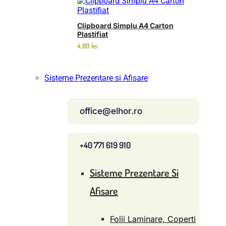
prețuri:
3,49 lei
Clipboard Simplu A4 Carton
până
Plastifiat
la
5,45 lei
4,89
lei
Sisteme Prezentare si Afisare
office@elhor.ro
+40 771 619 910
Sisteme Prezentare Si
Afisare
Folii Laminare, Coperti