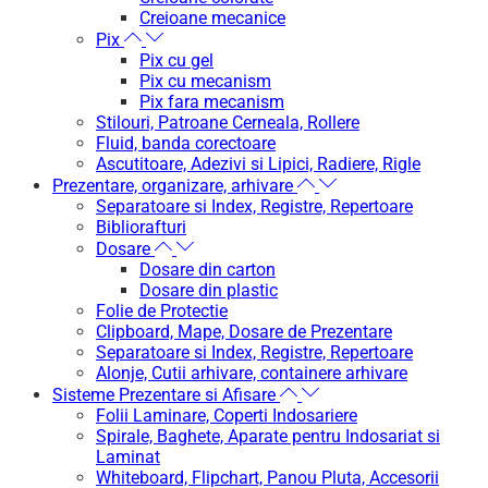
Creioane mecanice
Pix
Pix cu gel
Pix cu mecanism
Pix fara mecanism
Stilouri, Patroane Cerneala, Rollere
Fluid, banda corectoare
Ascutitoare, Adezivi si Lipici, Radiere, Rigle
Prezentare, organizare, arhivare
Separatoare si Index, Registre, Repertoare
Bibliorafturi
Dosare
Dosare din carton
Dosare din plastic
Folie de Protectie
Clipboard, Mape, Dosare de Prezentare
Separatoare si Index, Registre, Repertoare
Alonje, Cutii arhivare, containere arhivare
Sisteme Prezentare si Afisare
Folii Laminare, Coperti Indosariere
Spirale, Baghete, Aparate pentru Indosariat si
Laminat
Whiteboard, Flipchart, Panou Pluta, Accesorii