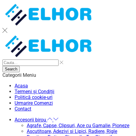
Search
Categorii
Meniu
Acasa
Termeni și Condiții
Politică cookie-uri
Urmarire Comenzi
Contact
Accesorii birou
Agrafe, Capse, Clipsuri, Ace cu Gamalie, Pioneze
Ascutitoare, Adezivi si Lipici, Radiere, Rigle