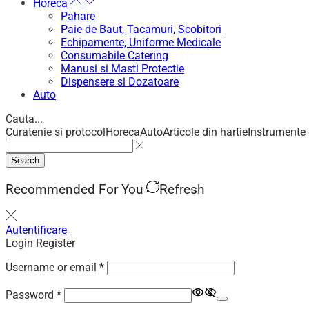
Horeca
Pahare
Paie de Baut, Tacamuri, Scobitori
Echipamente, Uniforme Medicale
Consumabile Catering
Manusi si Masti Protectie
Dispensere si Dozatoare
Auto
Cauta...
Curatenie si protocol
Horeca
Auto
Articole din hartie
Instrumente 
Search
Recommended For You
Refresh
Autentificare
Login
Register
Required
Username or email
*
Required
Password
*