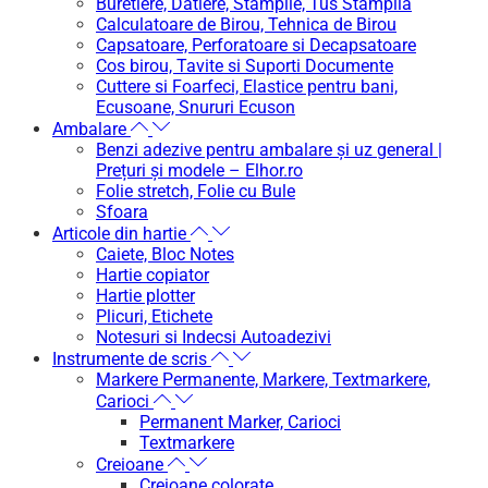
Buretiere, Datiere, Stampile, Tus Stampila
Calculatoare de Birou, Tehnica de Birou
Capsatoare, Perforatoare si Decapsatoare
Cos birou, Tavite si Suporti Documente
Cuttere si Foarfeci, Elastice pentru bani,
Ecusoane, Snururi Ecuson
Ambalare
Benzi adezive pentru ambalare și uz general |
Prețuri și modele – Elhor.ro
Folie stretch, Folie cu Bule
Sfoara
Articole din hartie
Caiete, Bloc Notes
Hartie copiator
Hartie plotter
Plicuri, Etichete
Notesuri si Indecsi Autoadezivi
Instrumente de scris
Markere Permanente, Markere, Textmarkere,
Carioci
Permanent Marker, Carioci
Textmarkere
Creioane
Creioane colorate