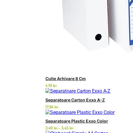
Cutie Arhivare 8 Cm
4,19
lei
Separatoare Carton Exxo A-Z
17,84
lei
Separatoare Plastic Exxo Color
Interval
3,49
lei
–
5,45
lei
de