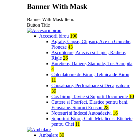
Banner With Mask
Banner With Mask Item.
Button Title
Accesorii birou
190
Agrafe, Capse, Clipsuri, Ace cu Gamalie,
Pioneze
43
Ascutitoare, Adezivi si Lipici, Radiere,
Rigle
26
Buretiere, Datiere, Stampile, Tus Stampila
4
Calculatoare de Birou, Tehnica de Birou
11
Capsatoare, Perforatoare si Decapsatoare
39
Cos birou, Tavite si Suporti Documente
10
Cuttere si Foarfeci, Elastice pentru bani,
Ecusoane, Snururi Ecuson
28
Notesuri si Indecsi Autoadezivi
16
Suporturi Birou, Cutii Metalice si Etichete
pentru Chei
11
Ambalare
30