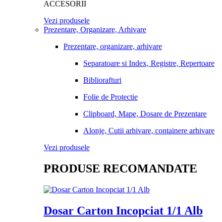
ACCESORII
Vezi produsele
Prezentare, Organizare, Arhivare
Prezentare, organizare, arhivare
Separatoare si Index, Registre, Repertoare
Bibliorafturi
Folie de Protectie
Clipboard, Mape, Dosare de Prezentare
Alonje, Cutii arhivare, containere arhivare
Vezi produsele
PRODUSE RECOMANDATE
Dosar Carton Incopciat 1/1 Alb