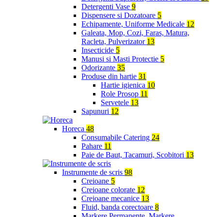
Detergenti Vase
9
Dispensere si Dozatoare
5
Echipamente, Uniforme Medicale
12
Galeata, Mop, Cozi, Faras, Matura,
Racleta, Pulverizator
13
Insecticide
5
Manusi si Masti Protectie
5
Odorizante
35
Produse din hartie
31
Hartie igienica
10
Role Prosop
11
Servetele
13
Sapunuri
12
Horeca
48
Consumabile Catering
24
Pahare
11
Paie de Baut, Tacamuri, Scobitori
13
Instrumente de scris
98
Creioane
5
Creioane colorate
12
Creioane mecanice
13
Fluid, banda corectoare
8
Markere Permanente, Markere,