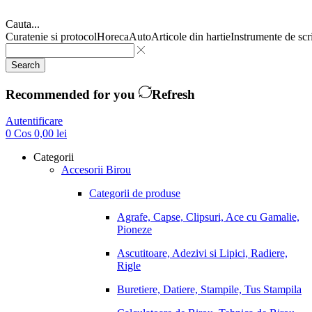
Cauta...
Curatenie si protocol
Horeca
Auto
Articole din hartie
Instrumente de scr
Search
Recommended for you
Refresh
Autentificare
0
Cos
0,00
lei
Categorii
Accesorii Birou
Categorii de produse
Agrafe, Capse, Clipsuri, Ace cu Gamalie,
Pioneze
Ascutitoare, Adezivi si Lipici, Radiere,
Rigle
Buretiere, Datiere, Stampile, Tus Stampila