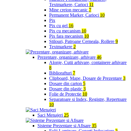
Textmarkere, Carioci
11
Mine creion mecanic
7
Permanent Marker, Carioci
10
Pix
Pix cu gel
16
Pix cu mecanism
10
Pix fara mecanism
10
Stilouri, Patroane Cerneala, Rollere
9
Textmarkere
2
Prezentare, organizare, arhivare
46
Alonje, Cutii arhivare, containere arhivare
8
Bibliorafturi
7
Clipboard, Mape, Dosare de Prezentare
3
Dosare din carton
5
Dosare din plastic
3
Folie de Protectie
10
Separatoare si Index, Registre, Repertoare
10
Saci Menajeri
25
Sisteme Prezentare si Afisare
35
Folii Laminare, Coperti Indosariere
2