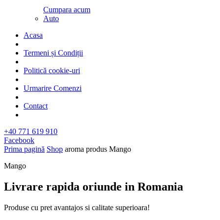
Cumpara acum
Auto
Acasa
Termeni și Condiții
Politică cookie-uri
Urmarire Comenzi
Contact
+40 771 619 910
Facebook
Prima pagină
Shop
aroma produs
Mango
Mango
Livrare rapida oriunde in Romania​
Produse cu pret avantajos si calitate superioara!