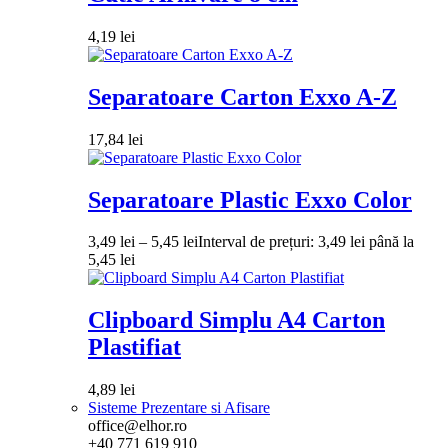
4,19
lei
Separatoare Carton Exxo A-Z
17,84
lei
Separatoare Plastic Exxo Color
3,49
lei
–
5,45
lei
Interval de prețuri: 3,49 lei până la
5,45 lei
Clipboard Simplu A4 Carton
Plastifiat
4,89
lei
Sisteme Prezentare si Afisare
office@elhor.ro
+40 771 619 910