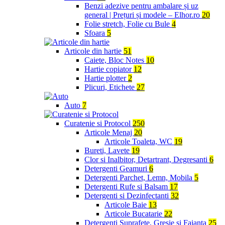
Benzi adezive pentru ambalare și uz
general | Prețuri și modele – Elhor.ro
20
Folie stretch, Folie cu Bule
4
Sfoara
5
Articole din hartie
51
Caiete, Bloc Notes
10
Hartie copiator
12
Hartie plotter
2
Plicuri, Etichete
27
Auto
7
Curatenie si Protocol
250
Articole Menaj
20
Articole Toaleta, WC
19
Bureti, Lavete
19
Clor si Inalbitor, Detartrant, Degresanti
6
Detergenti Geamuri
6
Detergenti Parchet, Lemn, Mobila
5
Detergenti Rufe si Balsam
17
Detergenti si Dezinfectanti
32
Articole Baie
13
Articole Bucatarie
22
Detergenti Suprafete, Gresie si Faianta
25