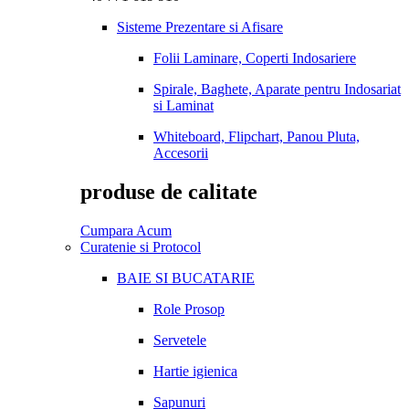
Sisteme Prezentare si Afisare
Folii Laminare, Coperti Indosariere
Spirale, Baghete, Aparate pentru Indosariat
si Laminat
Whiteboard, Flipchart, Panou Pluta,
Accesorii
produse de calitate
Cumpara Acum
Curatenie si Protocol
BAIE SI BUCATARIE
Role Prosop
Servetele
Hartie igienica
Sapunuri