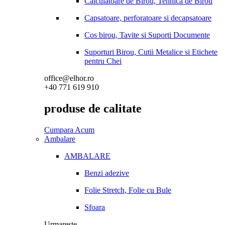
Calculatoare de Birou, Tehnica de Birou
Capsatoare, perforatoare si decapsatoare
Cos birou, Tavite si Suporti Documente
Suporturi Birou, Cutii Metalice si Etichete
pentru Chei
office@elhor.ro
+40 771 619 910
produse de calitate
Cumpara Acum
Ambalare
AMBALARE
Benzi adezive
Folie Stretch, Folie cu Bule
Sfoara
Urmareste