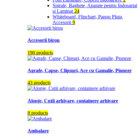
Spirale, Baghete, Aparate pentru Indosariat
si Laminat
24
Whiteboard, Flipchart, Panou Pluta,
Accesorii
9
Accesorii birou
190 products
Agrafe, Capse, Clipsuri, Ace cu Gamalie, Pioneze
43 products
Alonje, Cutii arhivare, containere arhivare
8 products
Ambalare